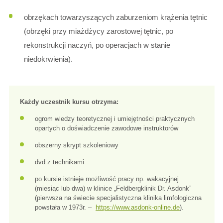
obrzękach towarzyszących zaburzeniom krążenia tętnic
(obrzęki przy miażdżycy zarostowej tętnic, po
rekonstrukcji naczyń, po operacjach w stanie
niedokrwienia).
Każdy uczestnik kursu otrzyma:
ogrom wiedzy teoretycznej i umiejętności praktycznych
opartych o doświadczenie zawodowe instruktorów
obszerny skrypt szkoleniowy
dvd z technikami
po kursie istnieje możliwość pracy np. wakacyjnej
(miesiąc lub dwa) w klinice „Feldbergklinik Dr. Asdonk”
(pierwsza na świecie specjalistyczna klinika limfologiczna
powstała w 1973r. –
https://www.asdonk-online.de
).