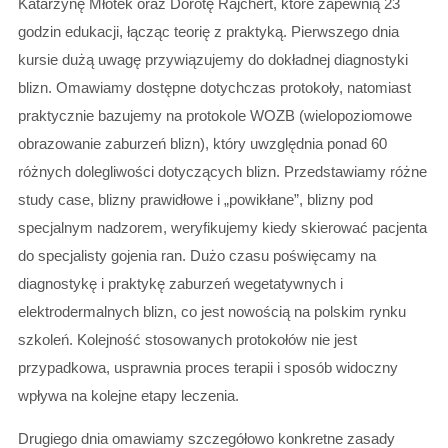
Katarzynę Młotek oraz Dorotę Rajchert, które zapewnią 23
godzin edukacji, łącząc teorię z praktyką. Pierwszego dnia
kursie dużą uwagę przywiązujemy do dokładnej diagnostyki
blizn. Omawiamy dostępne dotychczas protokoły, natomiast
praktycznie bazujemy na protokole WOZB (wielopoziomowe
obrazowanie zaburzeń blizn), który uwzględnia ponad 60
różnych dolegliwości dotyczących blizn. Przedstawiamy różne
study case, blizny prawidłowe i „powikłane”, blizny pod
specjalnym nadzorem, weryfikujemy kiedy skierować pacjenta
do specjalisty gojenia ran. Dużo czasu poświęcamy na
diagnostykę i praktykę zaburzeń wegetatywnych i
elektrodermalnych blizn, co jest nowością na polskim rynku
szkoleń. Kolejność stosowanych protokołów nie jest
przypadkowa, usprawnia proces terapii i sposób widoczny
wpływa na kolejne etapy leczenia.
Drugiego dnia omawiamy szczegółowo konkretne zasady